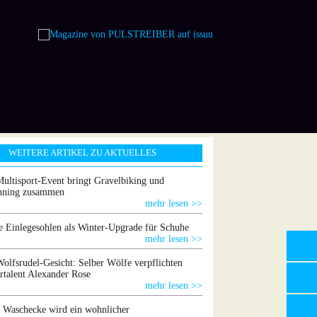
WEITERE ARTIKEL ZU AKTUELLES
ultisport-Event bringt Gravelbiking und
unning zusammen
mehr lesen >>
e Einlegesohlen als Winter-Upgrade für Schuhe
mehr lesen >>
olfsrudel-Gesicht: Selber Wölfe verpflichten
rtalent Alexander Rose
mehr lesen >>
 Waschecke wird ein wohnlicher