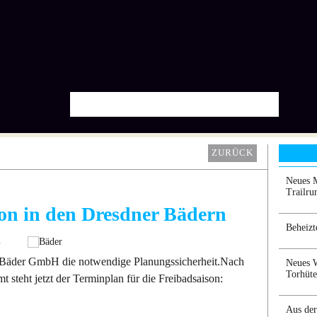
ZURÜCK
Neues M
Trailr
on in den Dresdner Bädern
Beheizt
r Bäder GmbH die notwendige Planungssicherheit.Nach
Neues W
Torhüte
steht jetzt der Terminplan für die Freibadsaison:
Aus der