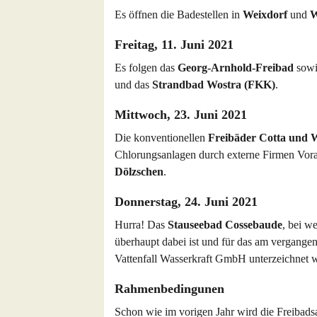
Es öffnen die Badestellen in
Weixdorf
und
W
Freitag,
11. Juni 2021
Es folgen das
Georg-Arnhold-Freibad
sowi
und das
Strandbad Wostra (FKK)
.
Mittwoch, 23. Juni 2021
Die konventionellen
Freibäder Cotta und 
Chlorungsanlagen durch externe Firmen Vora
Dölzschen
.
Donnerstag, 24. Juni 2021
Hurra! Das
Stauseebad Cossebaude
, bei w
überhaupt dabei ist und für das am vergangen
Vattenfall Wasserkraft GmbH unterzeichnet w
Rahmenbedingunen
Schon wie im vorigen Jahr wird die Freibad