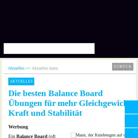
ZURÜCK
Aktuelles
Aktuelles lesen
AKTUELLES
Die besten Balance Board
Übungen für mehr Gleichgewicht,
Kraft und Stabilität
Werbung
Ein
Balance Board
(oft