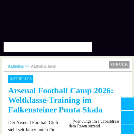
ZURÜCK
Aktuelles
Aktuelles lesen
AKTUELLES
Arsenal Football Camp 2026:
Weltklasse-Training im
Falkensteiner Punta Skala
Der Arsenal Football Club
steht seit Jahrzehnten für