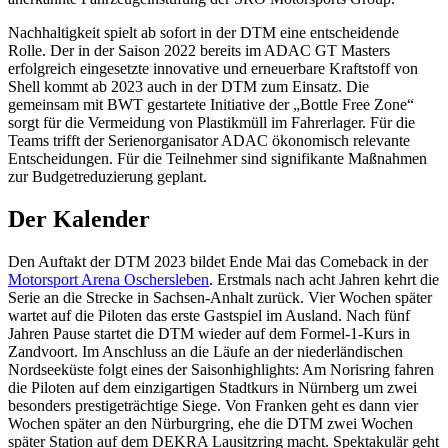
Nachhaltigkeit spielt ab sofort in der DTM eine entscheidende
Rolle. Der in der Saison 2022 bereits im ADAC GT Masters
erfolgreich eingesetzte innovative und erneuerbare Kraftstoff von
Shell kommt ab 2023 auch in der DTM zum Einsatz. Die
gemeinsam mit BWT gestartete Initiative der „Bottle Free Zone“
sorgt für die Vermeidung von Plastikmüll im Fahrerlager. Für die
Teams trifft der Serienorganisator ADAC ökonomisch relevante
Entscheidungen. Für die Teilnehmer sind signifikante Maßnahmen
zur Budgetreduzierung geplant.
Der Kalender
Den Auftakt der DTM 2023 bildet Ende Mai das Comeback in der
Motorsport Arena Oschersleben
. Erstmals nach acht Jahren kehrt die
Serie an die Strecke in Sachsen-Anhalt zurück. Vier Wochen später
wartet auf die Piloten das erste Gastspiel im Ausland. Nach fünf
Jahren Pause startet die DTM wieder auf dem Formel-1-Kurs in
Zandvoort. Im Anschluss an die Läufe an der niederländischen
Nordseeküste folgt eines der Saisonhighlights: Am Norisring fahren
die Piloten auf dem einzigartigen Stadtkurs in Nürnberg um zwei
besonders prestigeträchtige Siege. Von Franken geht es dann vier
Wochen später an den Nürburgring, ehe die DTM zwei Wochen
später Station auf dem DEKRA Lausitzring macht. Spektakulär geht