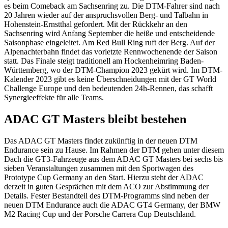
es beim Comeback am Sachsenring zu. Die DTM-Fahrer sind nach
20 Jahren wieder auf der anspruchsvollen Berg- und Talbahn in
Hohenstein-Ernstthal gefordert. Mit der Rückkehr an den
Sachsenring wird Anfang September die heiße und entscheidende
Saisonphase eingeleitet. Am Red Bull Ring ruft der Berg. Auf der
Alpenachterbahn findet das vorletzte Rennwochenende der Saison
statt. Das Finale steigt traditionell am Hockenheimring Baden-
Württemberg, wo der DTM-Champion 2023 gekürt wird. Im DTM-
Kalender 2023 gibt es keine Überschneidungen mit der GT World
Challenge Europe und den bedeutenden 24h-Rennen, das schafft
Synergieeffekte für alle Teams.
ADAC GT Masters bleibt bestehen
Das ADAC GT Masters findet zukünftig in der neuen DTM
Endurance sein zu Hause. Im Rahmen der DTM gehen unter diesem
Dach die GT3-Fahrzeuge aus dem ADAC GT Masters bei sechs bis
sieben Veranstaltungen zusammen mit den Sportwagen des
Prototype Cup Germany an den Start. Hierzu steht der ADAC
derzeit in guten Gesprächen mit dem ACO zur Abstimmung der
Details. Fester Bestandteil des DTM-Programms sind neben der
neuen DTM Endurance auch die ADAC GT4 Germany, der BMW
M2 Racing Cup und der Porsche Carrera Cup Deutschland.