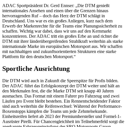
ADAC Sportpräsident Dr. Gerd Ennser: „Die DTM genießt
internationales Ansehen und einen über die Grenzen hinaus
hervorragenden Ruf – doch das Herz der DTM schlägt in
Deutschland. Uns war es ein großes Anliegen, kurz nach dem
Erwerb der Markenrechte für die Teams eine Planungssicherheit zu
schaffen. Wichtig war dabei, dass wir uns auf den Kernmarkt
konzentrieren. Der ADAC tritt ein großes Erbe an und richtet die
DTM mit ihrer länderübergreifenden Strahlkraft weiterhin als starke
internationale Marke im europäischen Motorsport aus. Wir schaffen
mit nachhaltigen und zukunftsorientierten Strukturen eine starke
Plattform für den deutschen Motorsport.“
Sportliche Ausrichtung
Die DTM wird auch in Zukunft die Speerspitze für Profis bilden.
Der ADAC führt das Erfolgskonzept der DTM weiter und hält an
den Merkmalen fest, die die Marke DTM seit knapp 40 Jahren
ausmachen. Das Format mit einem Fahrer pro Fahrzeug und zwei
Läufen pro Event bleibt bestehen. Ein Rennentscheidender Faktor
sind auch weiterhin die Reifenwechsel: Während der Performance-
Boxenstopps kämpfen die Teams um jede Zehntelsekunde.
Einheitsreifen liefert ab 2023 der Premiumhersteller und Formel-1-
Ausrüster Pirelli. Für Chancengleichheit im Teilnehmerfeld sorgt die
anerkannte Fahrzeugeinstufung der SRO Motorsports Group.